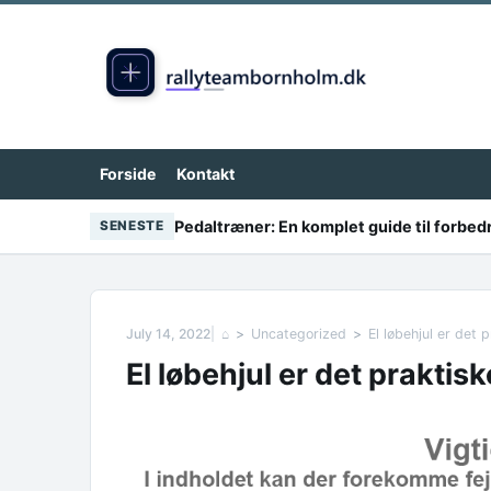
Skip to content
Forside
Kontakt
Pedaltræner: En komplet guide til forbe
SENESTE
July 14, 2022
⌂
Uncategorized
El løbehjul er det 
El løbehjul er det praktisk