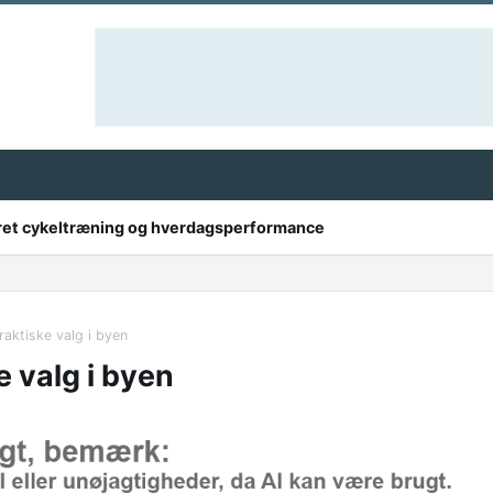
dret cykeltræning og hverdagsperformance
praktiske valg i byen
e valg i byen