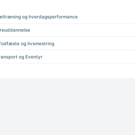
ykeltræning og hverdagsperformance
køreuddannelse
 fodfæste og livsmestring
ransport og Eventyr