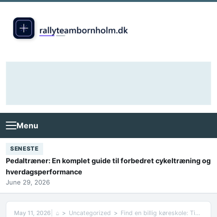
Skip to content
Menu
SENESTE
Pedaltræner: En komplet guide til forbedret cykeltræning og
hverdagsperformance
June 29, 2026
May 11, 2026
⌂
Uncategorized
Find en billig køreskole: Tips til en økonomisk køreuddannelse