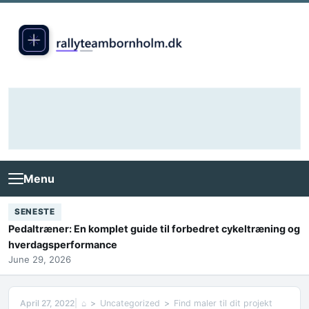
Skip to content
Menu
SENESTE
Pedaltræner: En komplet guide til forbedret cykeltræning og
hverdagsperformance
June 29, 2026
April 27, 2022
⌂
Uncategorized
Find maler til dit projekt