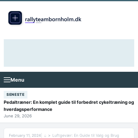
Skip to content
Menu
SENESTE
Pedaltræner: En komplet guide til forbedret cykeltræning og
hverdagsperformance
June 29, 2026
February 11, 2024
⌂
Luftgevær: En Guide til Valg og Brug