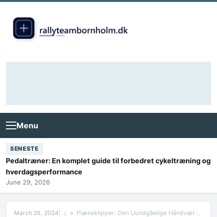
Skip to content
Menu
SENESTE
Pedaltræner: En komplet guide til forbedret cykeltræning og
hverdagsperformance
June 29, 2026
March 26, 2024
⌂
Plæneklipper: Den Uundgåelige Håndværker i Haven