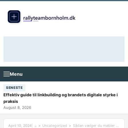
Skip to content
Menu
SENESTE
Effektiv guide til linkbuilding og brandets digitale styrke i
praksis
August 8, 2026
April 10, 2024
⌂
Uncategorized
Sådan vælger du møbler til kontoret