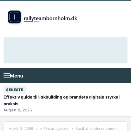
Skip to content
Menu
SENESTE
Effektiv guide til linkbuilding og brandets digitale styrke i
praksis
August 8, 2026
March 8, 2026
⌂
Uncategorized
Spejl af vinduesramme – charmerende genbrug