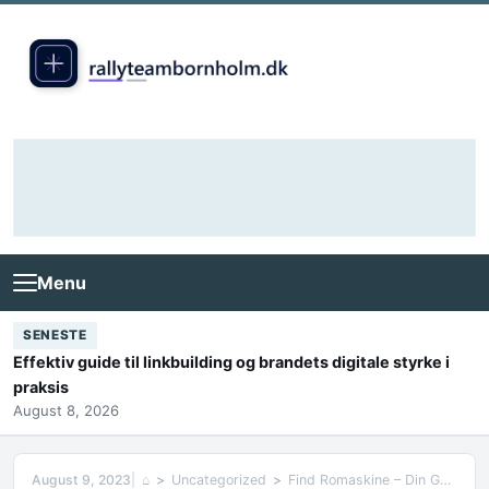
Skip to content
Menu
SENESTE
Effektiv guide til linkbuilding og brandets digitale styrke i
praksis
August 8, 2026
August 9, 2023
⌂
Uncategorized
Find Romaskine – Din Guide Til At Finde Det Rigtige Træningsudstyr