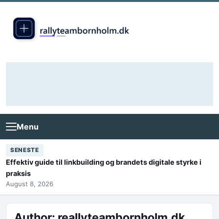
Skip to content
Menu
SENESTE
Effektiv guide til linkbuilding og brandets digitale styrke i
praksis
August 8, 2026
Author:
reallyteambornholm.dk